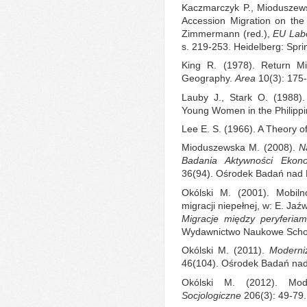
Kaczmarczyk P., Mioduszewsk
Accession Migration on the
Zimmermann (red.),
EU Labo
s. 219-253. Heidelberg: Spri
King R. (1978). Return Mi
Geography.
Area
10(3): 175
Lauby J., Stark O. (1988).
Young Women in the Philipp
Lee E. S. (1966). A Theory o
Mioduszewska M. (2008).
N
Badania Aktywności Ekono
36(94). Ośrodek Badań nad 
Okólski M. (2001). Mobiln
migracji niepełnej, w: E. Jaź
Migracje między peryferiam
Wydawnictwo Naukowe Schol
Okólski M. (2011).
Moderniz
46(104). Ośrodek Badań nad
Okólski M. (2012). Mod
Socjologiczne
206(3): 49-79.