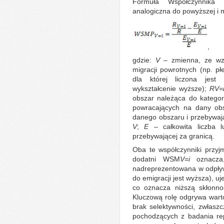
Formuła Współczynnika S
analogiczna do powyższej i 
,
gdzie:
V
– zmienna, ze wz
migracji powrotnych (np. pł
dla której liczona jest
wykształcenie wyższe);
R
V=
obszar należąca do kategor
powracających na dany ob
danego obszaru i przebywają
V
;
E
– całkowita liczba 
przebywającej za granicą.
Oba te współczynniki przyj
dodatni WSM
V
=
i
oznacz
nadreprezentowana w odpływ
do emigracji jest wyższa), u
co oznacza niższą skłonno
Kluczową rolę odgrywa wart
brak selektywności, zwłasz
pochodzących z badania rep