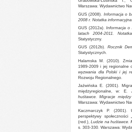
Grabowska-Lusińska I.,
Warszawa: Wydawnictwo Nau
GUS (2008).
Informacja o 
2008 r. Notatka informacyjn
GUS (2012a).
Informacja o 
latach 2004-2011. Notatk
Statystyczny.
GUS (2012b).
Rocznik Dem
Statystycznych.
Halamska M. (2010). Zmian
1989-2009 i jej regionalne 
wyzwania dla Polski i jej 
Rozwoju Regionalnego.
Jaźwińska E. (2001). Migra
międzyregionalne, w: E. 
huśtawce. Migracje między
Warszawa: Wydawnictwo Nau
Kaczmarczyk P. (2001). 
perspektywy społeczności „
(red.),
Ludzie na huśtawce. M
s. 303-330. Warszawa: Wyd