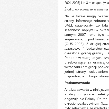
2004-2005) lub 3 miesiące (w l
Źródło: opracowanie własne na
Na ile trwałe mogą okazać
strony, informacje zebran
BAEL sugerowały, że fala
liczebność napływu w okres
samym 2007 roku było to 
sugerowała, iż pod koniec 
(GUS 2008). Z drugiej str
„czasowych” (cudzysłów uż
określonej górnej granicy) u
Ponadto w miarę upływu czas
przebywające za granicą co
wkraczaniu emigracji poakces
jednej strony, osiedlanie
migrantów, a z drugiej stron
Podsumowanie
Analiza zawarta w niniejszy
analizy dotyczące selekt
angażują się Polacy. Po raz 
okresie poakcesyjnym (lata
były selektywne ze względu