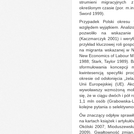
strumieni migracyjnych
określonym czasie (por. m.in
Sword 1999).
Przypadek Polski okresu 
względem wyjątkiem. Analizo
pozwoliło na wskazanie
(Kaczmarczyk 2001) i weryfik
przykład kluczowej roli go
na migranta wskazanej w N
New Economics of Labour Mig
1988; Stark, Taylor 1989). B
sformułowania koncepcji m
kwintesencją specyfiki pr
okresie od odsłonięcia „żela
Unii Europejskiej (UE). A
wywoławszy wzmożoną mobi
się, że w ciągu dwóch i pół r
1,1 mln osób (Grabowska-L
kolejne pytania o selektywn
Ów znaczący odpływ sprawił,
na kartach książek i artykuł
Okólski 2007; Mioduszewsk
2009). Gwałtowność zmian,