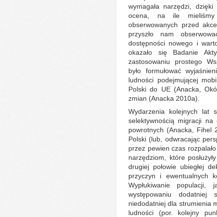
wymagała narzędzi, dzięki
ocena, na ile mieliśmy
obserwowanych przed akces
przyszło nam obserwować
dostępności nowego i warto
okazało się Badanie Akt
zastosowaniu prostego Wsp
było formułować wyjaśnien
ludności podejmującej mobil
Polski do UE (Anacka, Okó
zmian (Anacka 2010a).
Wydarzenia kolejnych lat 
selektywnością migracji na 
powrotnych (Anacka, Fihel 2
Polski (lub, odwracając pers
przez pewien czas rozpalało
narzędziom, które posłużył
drugiej połowie ubiegłej 
przyczyn i ewentualnych 
Wypłukiwanie populacji, 
występowaniu dodatniej s
niedodatniej dla strumienia
ludności (por. kolejny pun