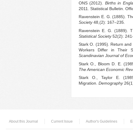
ONS (2012).
Births in Eng
2011. Statistical Bulletin. Offi
Ravenstein E. G. (1885). Th
Society
48,(2): 167–235.
Ravenstein E. G. (1889). 
Statistical Society
52(2): 241
Stark O. (1995). Return and
Workers Differ in Their S
Scandinavian Journal of Ec
Stark O., Bloom D. E. (198
The American Economic Re
Stark O., Taylor E. (1989
Migration.
Demography
26(1
About this Journal
Current Issue
Author's Guidelines
E