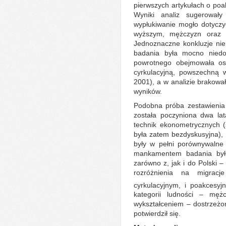
pierwszych artykułach o poa
Wyniki analiz sugerowa
wypłukiwanie mogło dotyczy
wyższym, mężczyzn oraz m
Jednoznaczne konkluzje nie
badania była mocno niedo
powrotnego obejmowała os
cyrkulacyjną, powszechną 
2001), a w analizie brakował
wyników.
Podobna próba zestawienia s
została poczyniona dwa lat
technik ekonometrycznych (
była zatem bezdyskusyjna), 
były w pełni porównywalne
mankamentem badania był
zarówno z, jak i do Polski 
rozróżnienia na migracj
cyrkulacyjnym, i poakcesyj
kategorii ludności – mę
wykształceniem – dostrzeżo
potwierdził się.