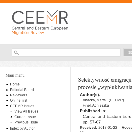
Ski
ma
con
Searc
Search form
You are here
Main menu
Selektywność emigracji
Home
procesie „wypłukiwani
Editorial Board
Author(s):
Reviewers
Anacka, Marta
(CEEMR)
Online first
Fihel, Agnieszka
CEEMR Issues
Published in:
View All Issues
Central and Eastern Euro
Current Issue
pp. 57-67
Previous Issue
Received:
2017-01-22
Accep
Index by Author