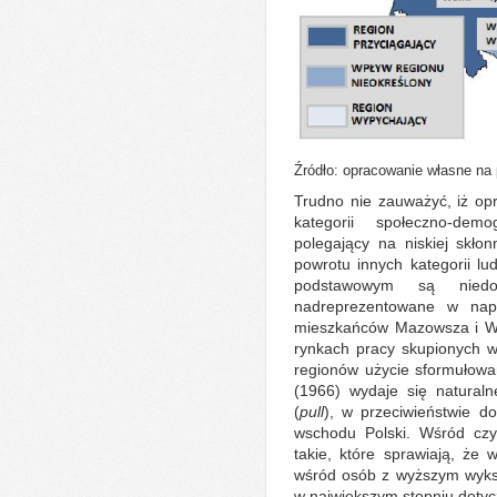
Źródło: opracowanie własne na
Trudno nie zauważyć, iż op
kategorii społeczno-dem
polegający na niskiej skłon
powrotu innych kategorii l
podstawowym są niedo
nadreprezentowane w napł
mieszkańców Mazowsza i Wie
rynkach pracy skupionych 
regionów użycie sformułowa
(1966) wydaje się naturaln
(
pull
), w przeciwieństwie d
wschodu Polski. Wśród czyn
takie, które sprawiają, że
wśród osób z wyższym wyksz
w największym stopniu dotyc