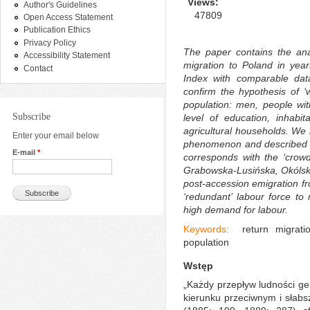
Views:
Author's Guidelines
47809
Open Access Statement
Publication Ethics
Privacy Policy
The paper contains the anal
Accessibility Statement
migration to Poland in year
Contact
Index with comparable da
confirm the hypothesis of ‘w
population: men, people wi
Subscribe
level of education, inhabi
agricultural households. We 
Enter your email below
phenomenon and described i
E-mail
*
corresponds with the ‘crowd
Grabowska-Lusińska, Okólski 
post-accession emigration f
‘redundant’ labour force t
high demand for labour.
Keywords:
return migratio
population
Wstęp
„Każdy przepływ ludności g
kierunku przeciwnym i słabsz