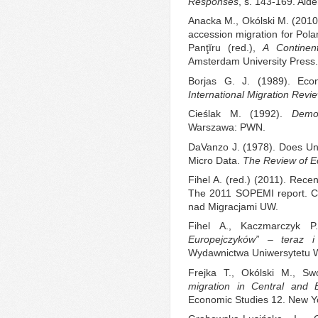
Responses
, s. 143-169. Ald
Anacka M., Okólski M. (2010
accession migration for Pola
Panţĭru (red.),
A Continen
Amsterdam University Press.
Borjas G. J. (1989). Econ
International Migration Revi
Cieślak M. (1992).
Demo
Warszawa: PWN.
DaVanzo J. (1978). Does Un
Micro Data.
The Review of E
Fihel A. (red.) (2011). Recen
The 2011 SOPEMI report. 
nad Migracjami UW.
Fihel A., Kaczmarczyk P
Europejczyków” – teraz i
Wydawnictwa Uniwersytetu 
Frejka T., Okólski M., Sw
migration in Central and 
Economic Studies 12. New Y