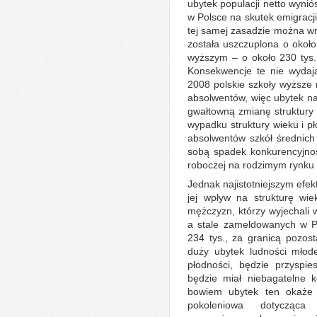
ubytek populacji netto wynió
w Polsce na skutek emigracji 
tej samej zasadzie można w
została uszczuplona o około
wyższym – o około 230 tys
Konsekwencje te nie wydaj
2008 polskie szkoły wyższe 
absolwentów, więc ubytek na
gwałtowną zmianę struktury 
wypadku struktury wieku i pł
absolwentów szkół średnich
sobą spadek konkurencyjnoś
roboczej na rodzimym rynku 
Jednak najistotniejszym efek
jej wpływ na strukturę wie
mężczyzn, którzy wyjechali 
a stale zameldowanych w P
234 tys., za granicą pozost
duży ubytek ludności młod
płodności, będzie przyspie
będzie miał niebagatelne k
bowiem ubytek ten okaże 
pokoleniowa dotycząca 