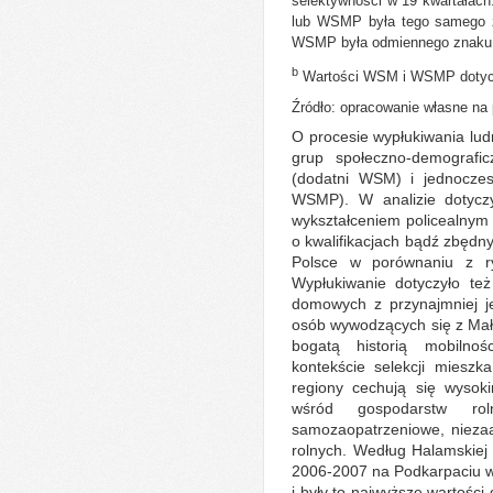
selektywności w 19 kwartałach
lub WSMP była tego samego z
WSMP była odmiennego znaku n
b
Wartości WSM i WSMP dotyczą 
Źródło: opracowanie własne na
O procesie wypłukiwania lu
grup społeczno-demografic
(dodatni WSM) i jednoczes
WSMP). W analizie dotycz
wykształceniem policealnym
o kwalifikacjach bądź zbędn
Polsce w porównaniu z ry
Wypłukiwanie dotyczyło te
domowych z przynajmniej je
osób wywodzących się z Mało
bogatą historią mobilno
kontekście selekcji mieszk
regiony cechują się wyso
wśród gospodarstw ro
samozaopatrzeniowe, niez
rolnych. Według Halamskiej
2006-2007 na Podkarpaciu wy
i były to najwyższe wartości 