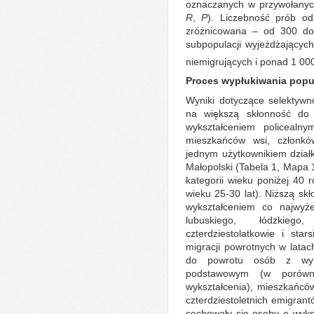
oznaczanych w przywołanyc
R
,
P
). Liczebność prób o
zróżnicowana – od 300 do
subpopulacji wyjeżdżających
niemigrujących i ponad 1 00
Proces wypłukiwania popul
Wyniki dotyczące selektywn
na większą skłonność do 
wykształceniem policealn
mieszkańców wsi, członk
jednym użytkownikiem działk
Małopolski (Tabela 1, Mapa 1
kategorii wieku poniżej 40 
wieku 25-30 lat). Niższą sk
wykształceniem co najwyż
lubuskiego, łódzkiego
czterdziestolatkowie i sta
migracji powrotnych w lata
do powrotu osób z wyk
podstawowym (w porówn
wykształcenia), mieszkańcó
czterdziestoletnich emigrant
cechowały się osoby o wyks