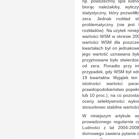
np. powszechny spis ludnoś
biorąc należałoby, wylic
statystyczny, który pozwolił
zera. Jednak rozkład s
problematyczny (nie jest
rozkładów). Na użytek niniej
wartości WSM w okresie 200
wartości WSM dla poszczeg
kwartałach był on jednakowe
jego wartość uznawana była
przyjmowane było stwierdze
od zera. Ponadto przy in
przypadek, gdy WSM był od
19 kwartałów. Wyjątek ten 
istotności wartości pa
prawdopodobieństwo popełnie
lub 10 proc.), na co pozosta
oceny selektywności wyko
stosunkowo stabilne wartoś
W niniejszym artykule w
prowadzonego regularnie c
Ludności z lat 2004-200
domowego zawiera pytanie o