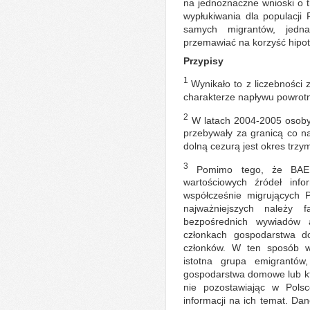
na jednoznaczne wnioski o tr
wypłukiwania dla populacji P
samych migrantów, jedn
przemawiać na korzyść hipot
Przypisy
1
Wynikało to z liczebności
charakterze napływu powrotn
2
W latach 2004-2005 osoby 
przebywały za granicą co n
dolną cezurą jest okres trzy
3
Pomimo tego, że BAEL
wartościowych źródeł info
współcześnie migrujących 
najważniejszych należy
bezpośrednich wywiadów a
członkach gospodarstwa 
członków. W ten sposób w
istotna grupa emigrantów
gospodarstwa domowe lub któ
nie pozostawiając w Polsc
informacji na ich temat. Da