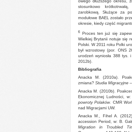
owego dłuższego okresu, z
stosunkowo krótkotrwałą
zarobkową. Służące za po
modułowe BAEL zostało prze
okresie, kiedy część migran
6
Proces ten już się zape
Wielkiej Brytanii notuje się
Polski. W 2011 roku Polki uro
był wzrostowy (por. ONS 2
urodzeń wyniosła 388 tys. 
2012b).
Bibliografia
Anacka M. (2010a). Poakc
zmiana?
Studia Migracyjne –
Anacka M. (2010b). Poakces
Ekonomicznej Ludności, w:
powroty Polaków
. CMR Work
nad Migracjami UW.
Anacka M., Fihel A. (2012)
accession Period, w: B. Gal
Migration in Troubled Ti