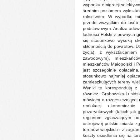
wypadku emigracji selektyw
średnim poziomem wykształc
rolnictwem. W wypadku mig
przede wszystkim do osób 
podstawowym. Analiza udowo
ludności Polski z pewnych 
się stosunkowo wysoką skł
skłonnością do powrotów. D
życia), z wykształcenie
zawodowym), mieszkańcó
mieszkańców Małopolski i P
jest szczególnie opłacalna
stosunkowo najmniej opłaca
zamieszkujących tereny wiejs
Wyniki te korespondują z 
również Grabowska-Lusińs
mówiącą o rozgęszczającej ro
realokacji ekonomiczni
pozarynkowych (takich jak
regionom zgłaszającym po
ustrojowej polskie miasta z
terenów wiejskich i z zagra
koszty osiedlenia się na te