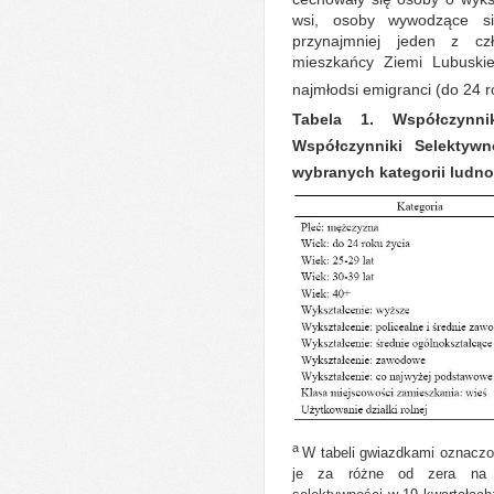
wsi, osoby wywodzące s
przynajmniej jeden z czł
mieszkańcy Ziemi Lubuskiej
najmłodsi emigranci (do 24 r
Tabela 1. Współczynni
Współczynniki Selektyw
wybranych kategorii ludno
a
W tabeli gwiazdkami oznaczon
je za różne od zera na p