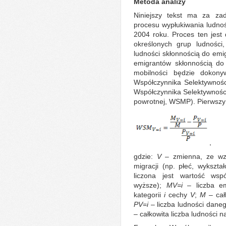
Metoda analizy
Niniejszy tekst ma za zad
procesu wypłukiwania ludnoś
2004 roku. Proces ten jest 
określonych grup ludności,
ludności skłonnością do emig
emigrantów skłonnością do 
mobilności będzie doko
Współczynnika Selektywności
Współczynnika Selektywności 
powrotnej, WSMP). Pierwszy 
,
gdzie:
V
– zmienna, ze wz
migracji (np. płeć, wykszta
liczona jest wartość wsp
wyższe);
M
V=i
– liczba e
kategorii
i
cechy
V
;
M
– cał
P
V
=
i
– liczba ludności dane
– całkowita liczba ludności 