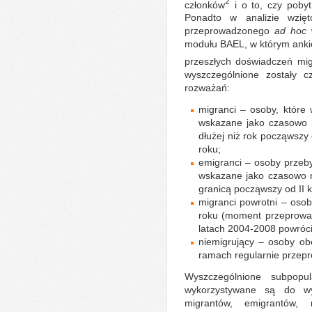
2
członków
i o to, czy pobyt 
Ponadto w analizie wzi
przeprowadzonego
ad hoc
modułu BAEL, w którym ankie
przeszłych doświadczeń mig
wyszczególnione zostały c
rozważań:
migranci – osoby, które 
wskazane jako czasowo n
dłużej niż rok począwszy
roku;
emigranci – osoby przeby
wskazane jako czasowo n
granicą począwszy od II k
migranci powrotni – oso
roku (moment przeprowa
latach 2004-2008 powrócił
niemigrujący – osoby o
ramach regularnie prze
Wyszczególnione subpopul
wykorzystywane są do w
migrantów, emigrantów, 