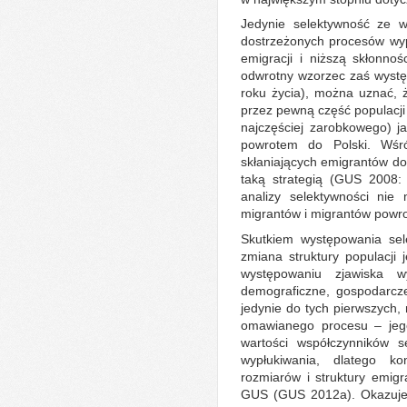
Jedynie selektywność ze 
dostrzeżonych procesów wyp
emigracji i niższą skłonno
odwrotny wzorzec zaś wystę
roku życia), można uznać, ż
przez pewną część populacji
najczęściej zarobkowego) j
powrotem do Polski. Wśr
skłaniających emigrantów do
taką strategią (GUS 2008:
analizy selektywności nie 
migrantów i migrantów powro
Skutkiem występowania sele
zmiana struktury populacji
występowaniu zjawiska w
demograficzne, gospodarcze
jedynie do tych pierwszych
omawianego procesu – jego
wartości współczynników s
wypłukiwania, dlatego ko
rozmiarów i struktury emig
GUS (GUS 2012a). Okazuje 