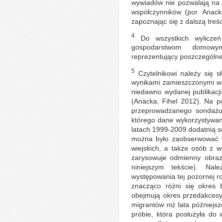
wywiadów nie pozwalają na 
współczynników (por. Anack
zapoznając się z dalszą treśc
4
Do wszystkich wyliczeń
gospodarstwom domowym
reprezentujący poszczególne
5
Czytelnikowi należy się 
wynikami zamieszczonymi w 
niedawno wydanej publikacj
(Anacka, Fihel 2012). Na p
przeprowadzanego sondażu
którego dane wykorzystywane
latach 1999-2009 dodatnią se
można było zaobserwować 
wiejskich, a także osób z
zarysowuje odmienny obraz
niniejszym tekście). N
występowania tej pozornej r
znacząco różni się okres
obejmują okres przedakcesy
migrantów niż lata późniejs
próbie, która posłużyła do 