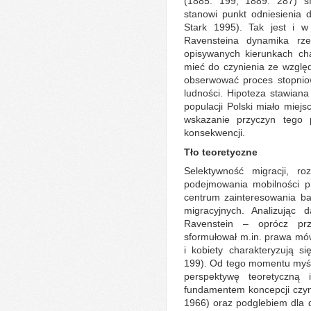
(1885: 199, 1889: 287) s
stanowi punkt odniesienia 
Stark 1995). Tak jest i 
Ravensteina dynamika rze
opisywanych kierunkach cha
mieć do czynienia ze względn
obserwować proces stopniow
ludności. Hipoteza stawiana
populacji Polski miało miejs
wskazanie przyczyn tego 
konsekwencji.
Tło teoretyczne
Selektywność migracji, r
podejmowania mobilności p
centrum zainteresowania ba
migracyjnych. Analizując
Ravenstein – oprócz prz
sformułował m.in. prawa mów
i kobiety charakteryzują s
199). Od tego momentu myśl
perspektywę teoretyczną
fundamentem koncepcji czyn
1966) oraz podglebiem dla 