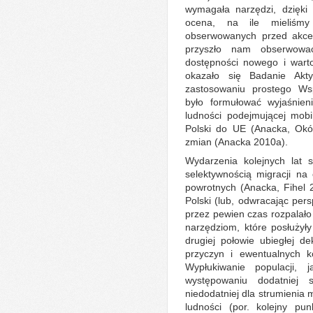
wymagała narzędzi, dzięki
ocena, na ile mieliśmy
obserwowanych przed akces
przyszło nam obserwować
dostępności nowego i warto
okazało się Badanie Akt
zastosowaniu prostego Wsp
było formułować wyjaśnien
ludności podejmującej mobil
Polski do UE (Anacka, Okó
zmian (Anacka 2010a).
Wydarzenia kolejnych lat 
selektywnością migracji na 
powrotnych (Anacka, Fihel 2
Polski (lub, odwracając pers
przez pewien czas rozpalało
narzędziom, które posłużył
drugiej połowie ubiegłej 
przyczyn i ewentualnych 
Wypłukiwanie populacji, 
występowaniu dodatniej s
niedodatniej dla strumienia
ludności (por. kolejny pun