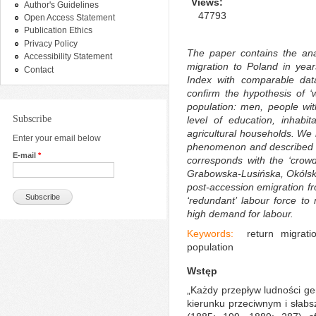
Views:
Author's Guidelines
47793
Open Access Statement
Publication Ethics
Privacy Policy
The paper contains the anal
Accessibility Statement
migration to Poland in year
Contact
Index with comparable da
confirm the hypothesis of ‘w
population: men, people wi
Subscribe
level of education, inhabi
agricultural households. We 
Enter your email below
phenomenon and described i
E-mail
*
corresponds with the ‘crowd
Grabowska-Lusińska, Okólski 
post-accession emigration f
‘redundant’ labour force t
high demand for labour.
Keywords:
return migratio
population
Wstęp
„Każdy przepływ ludności g
kierunku przeciwnym i słabsz