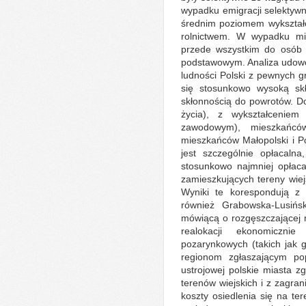
wypadku emigracji selektyw
średnim poziomem wykształc
rolnictwem. W wypadku mig
przede wszystkim do osób 
podstawowym. Analiza udowo
ludności Polski z pewnych 
się stosunkowo wysoką skł
skłonnością do powrotów. D
życia), z wykształcenie
zawodowym), mieszkańcó
mieszkańców Małopolski i P
jest szczególnie opłacalna
stosunkowo najmniej opłaca
zamieszkujących tereny wiejs
Wyniki te korespondują z 
również Grabowska-Lusińs
mówiącą o rozgęszczającej ro
realokacji ekonomiczni
pozarynkowych (takich jak
regionom zgłaszającym po
ustrojowej polskie miasta z
terenów wiejskich i z zagra
koszty osiedlenia się na te