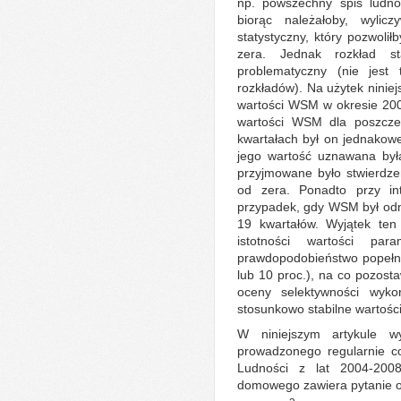
np. powszechny spis ludnoś
biorąc należałoby, wylic
statystyczny, który pozwolił
zera. Jednak rozkład s
problematyczny (nie jest
rozkładów). Na użytek niniej
wartości WSM w okresie 200
wartości WSM dla poszczeg
kwartałach był on jednakowe
jego wartość uznawana była
przyjmowane było stwierdze
od zera. Ponadto przy in
przypadek, gdy WSM był od
19 kwartałów. Wyjątek ten 
istotności wartości pa
prawdopodobieństwo popełnie
lub 10 proc.), na co pozosta
oceny selektywności wyko
stosunkowo stabilne wartoś
W niniejszym artykule w
prowadzonego regularnie c
Ludności z lat 2004-200
domowego zawiera pytanie o