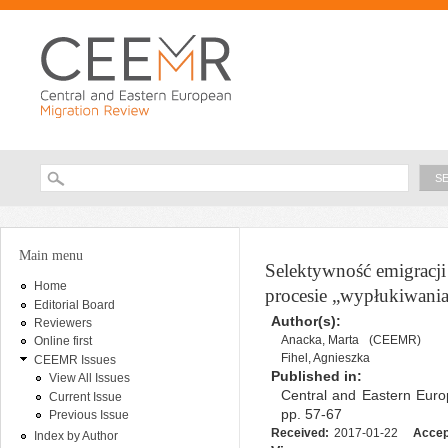
Ski
ma
con
Searc
Search form
You are here
Main menu
Selektywność emigracji
Home
procesie „wypłukiwani
Editorial Board
Author(s):
Reviewers
Anacka, Marta
(CEEMR)
Online first
Fihel, Agnieszka
CEEMR Issues
Published in:
View All Issues
Central and Eastern Euro
Current Issue
pp. 57-67
Previous Issue
Received:
2017-01-22
Accep
Index by Author