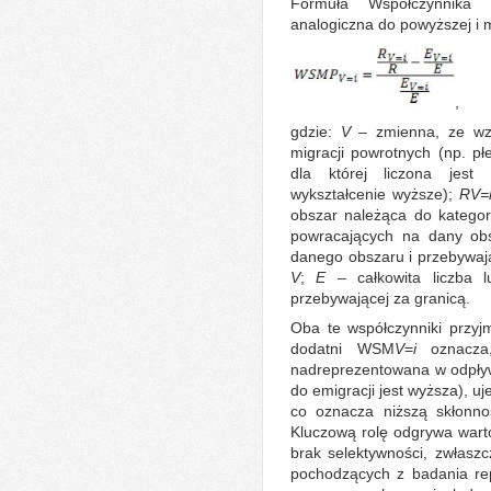
Formuła Współczynnika S
analogiczna do powyższej i 
,
gdzie:
V
– zmienna, ze wz
migracji powrotnych (np. pł
dla której liczona jest
wykształcenie wyższe);
R
V=
obszar należąca do kategor
powracających na dany ob
danego obszaru i przebywają
V
;
E
– całkowita liczba 
przebywającej za granicą.
Oba te współczynniki przyj
dodatni WSM
V
=
i
oznacz
nadreprezentowana w odpływ
do emigracji jest wyższa), u
co oznacza niższą skłonno
Kluczową rolę odgrywa wart
brak selektywności, zwłasz
pochodzących z badania rep