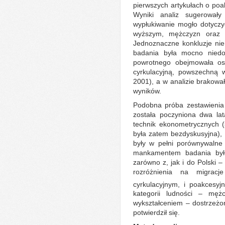
pierwszych artykułach o poa
Wyniki analiz sugerowa
wypłukiwanie mogło dotyczy
wyższym, mężczyzn oraz m
Jednoznaczne konkluzje nie
badania była mocno niedo
powrotnego obejmowała os
cyrkulacyjną, powszechną 
2001), a w analizie brakował
wyników.
Podobna próba zestawienia s
została poczyniona dwa lat
technik ekonometrycznych (
była zatem bezdyskusyjna), 
były w pełni porównywalne
mankamentem badania był
zarówno z, jak i do Polski 
rozróżnienia na migracj
cyrkulacyjnym, i poakcesyj
kategorii ludności – mę
wykształceniem – dostrzeżo
potwierdził się.