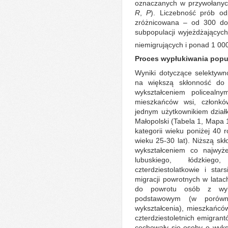
oznaczanych w przywołanyc
R
,
P
). Liczebność prób o
zróżnicowana – od 300 do
subpopulacji wyjeżdżających
niemigrujących i ponad 1 00
Proces wypłukiwania popul
Wyniki dotyczące selektywn
na większą skłonność do 
wykształceniem policealn
mieszkańców wsi, członk
jednym użytkownikiem działk
Małopolski (Tabela 1, Mapa 1
kategorii wieku poniżej 40 
wieku 25-30 lat). Niższą sk
wykształceniem co najwyż
lubuskiego, łódzkiego
czterdziestolatkowie i sta
migracji powrotnych w lata
do powrotu osób z wyk
podstawowym (w porówn
wykształcenia), mieszkańcó
czterdziestoletnich emigrant
cechowały się osoby o wyks