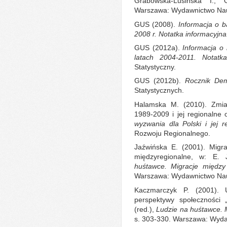
Grabowska-Lusińska I.,
Warszawa: Wydawnictwo Nau
GUS (2008).
Informacja o 
2008 r. Notatka informacyjn
GUS (2012a).
Informacja o 
latach 2004-2011. Notatk
Statystyczny.
GUS (2012b).
Rocznik Dem
Statystycznych.
Halamska M. (2010). Zmian
1989-2009 i jej regionalne 
wyzwania dla Polski i jej 
Rozwoju Regionalnego.
Jaźwińska E. (2001). Migra
międzyregionalne, w: E. 
huśtawce. Migracje między
Warszawa: Wydawnictwo Nau
Kaczmarczyk P. (2001). 
perspektywy społeczności „
(red.),
Ludzie na huśtawce. M
s. 303-330. Warszawa: Wyd