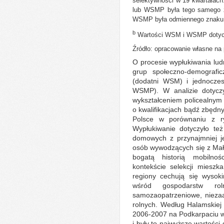
selektywności w 19 kwartałach
lub WSMP była tego samego z
WSMP była odmiennego znaku n
b
Wartości WSM i WSMP dotyczą 
Źródło: opracowanie własne na
O procesie wypłukiwania lu
grup społeczno-demografic
(dodatni WSM) i jednoczes
WSMP). W analizie dotycz
wykształceniem policealnym
o kwalifikacjach bądź zbędn
Polsce w porównaniu z ry
Wypłukiwanie dotyczyło te
domowych z przynajmniej je
osób wywodzących się z Mało
bogatą historią mobilno
kontekście selekcji mieszk
regiony cechują się wyso
wśród gospodarstw ro
samozaopatrzeniowe, niez
rolnych. Według Halamskiej
2006-2007 na Podkarpaciu wy
i były to najwyższe wartości 