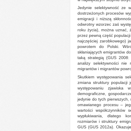
Jedynie selektywność ze 
dostrzeżonych procesów wyp
emigracji i niższą skłonno
odwrotny wzorzec zaś wystę
roku życia), można uznać, ż
przez pewną część populacji
najczęściej zarobkowego) j
powrotem do Polski. Wśr
skłaniających emigrantów do
taką strategią (GUS 2008:
analizy selektywności nie 
migrantów i migrantów powro
Skutkiem występowania sele
zmiana struktury populacji
występowaniu zjawiska w
demograficzne, gospodarcze
jedynie do tych pierwszych
omawianego procesu – jego
wartości współczynników s
wypłukiwania, dlatego ko
rozmiarów i struktury emig
GUS (GUS 2012a). Okazuje 