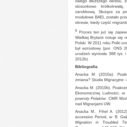
owego dłuższego okresu, z
stosunkowo krótkotrwałą
zarobkową. Służące za po
modułowe BAEL zostało prze
okresie, kiedy część migran
6
Proces ten już się zape
Wielkiej Brytanii notuje się
Polski. W 2011 roku Polki uro
był wzrostowy (por. ONS 2
urodzeń wyniosła 388 tys. 
2012b).
Bibliografia
Anacka M. (2010a). Poakc
zmiana?
Studia Migracyjne –
Anacka M. (2010b). Poakces
Ekonomicznej Ludności, w:
powroty Polaków
. CMR Work
nad Migracjami UW.
Anacka M., Fihel A. (2012)
accession Period, w: B. Gal
Migration in Troubled Ti