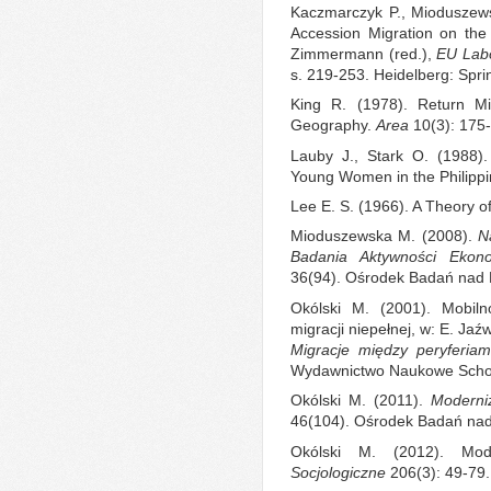
Kaczmarczyk P., Mioduszewsk
Accession Migration on the
Zimmermann (red.),
EU Labo
s. 219-253. Heidelberg: Spri
King R. (1978). Return Mi
Geography.
Area
10(3): 175
Lauby J., Stark O. (1988).
Young Women in the Philipp
Lee E. S. (1966). A Theory o
Mioduszewska M. (2008).
N
Badania Aktywności Ekono
36(94). Ośrodek Badań nad 
Okólski M. (2001). Mobiln
migracji niepełnej, w: E. Jaź
Migracje między peryferiam
Wydawnictwo Naukowe Schol
Okólski M. (2011).
Moderniz
46(104). Ośrodek Badań nad
Okólski M. (2012). Mod
Socjologiczne
206(3): 49-79.