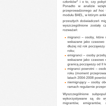
2
członków
i o to, czy pobyt 
Ponadto w analizie wzi
przeprowadzonego
ad hoc
modułu BAEL, w którym ankie
przeszłych doświadczeń mig
wyszczególnione zostały c
rozważań:
migranci – osoby, które 
wskazane jako czasowo n
dłużej niż rok począwszy
roku;
emigranci – osoby przeby
wskazane jako czasowo n
granicą począwszy od II k
migranci powrotni – oso
roku (moment przeprowa
latach 2004-2008 powrócił
niemigrujący – osoby o
ramach regularnie prze
Wyszczególnione subpopul
wykorzystywane są do w
migrantów, emigrantów, 