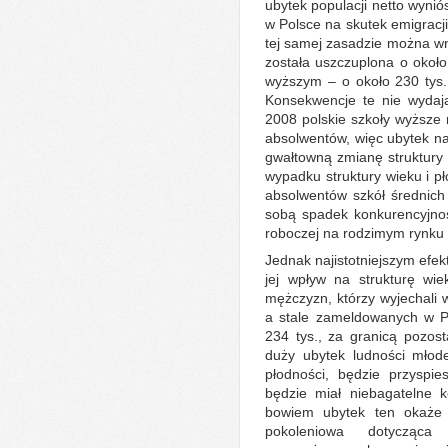
ubytek populacji netto wynió
w Polsce na skutek emigracji 
tej samej zasadzie można w
została uszczuplona o około
wyższym – o około 230 tys
Konsekwencje te nie wydaj
2008 polskie szkoły wyższe 
absolwentów, więc ubytek na
gwałtowną zmianę struktury 
wypadku struktury wieku i pł
absolwentów szkół średnich
sobą spadek konkurencyjnoś
roboczej na rodzimym rynku 
Jednak najistotniejszym efek
jej wpływ na strukturę wie
mężczyzn, którzy wyjechali 
a stale zameldowanych w P
234 tys., za granicą pozost
duży ubytek ludności młod
płodności, będzie przyspie
będzie miał niebagatelne k
bowiem ubytek ten okaże 
pokoleniowa dotycząca 