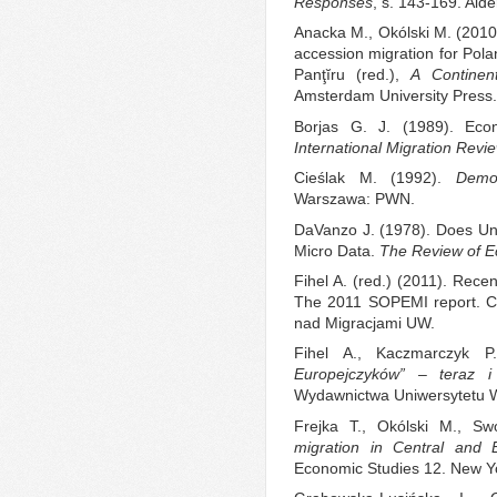
Responses
, s. 143-169. Ald
Anacka M., Okólski M. (2010
accession migration for Pola
Panţĭru (red.),
A Continen
Amsterdam University Press.
Borjas G. J. (1989). Econ
International Migration Revi
Cieślak M. (1992).
Demo
Warszawa: PWN.
DaVanzo J. (1978). Does Un
Micro Data.
The Review of E
Fihel A. (red.) (2011). Recen
The 2011 SOPEMI report. 
nad Migracjami UW.
Fihel A., Kaczmarczyk P
Europejczyków” – teraz i
Wydawnictwa Uniwersytetu 
Frejka T., Okólski M., Sw
migration in Central and 
Economic Studies 12. New Y