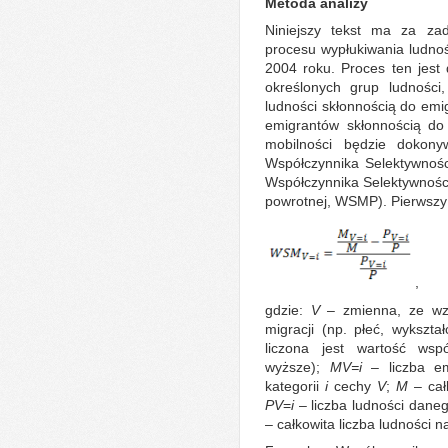
Metoda analizy
Niniejszy tekst ma za zad
procesu wypłukiwania ludnoś
2004 roku. Proces ten jest 
określonych grup ludności,
ludności skłonnością do emig
emigrantów skłonnością do 
mobilności będzie doko
Współczynnika Selektywności
Współczynnika Selektywności 
powrotnej, WSMP). Pierwszy 
,
gdzie:
V
– zmienna, ze wz
migracji (np. płeć, wykszta
liczona jest wartość wsp
wyższe);
M
V=i
– liczba e
kategorii
i
cechy
V
;
M
– cał
P
V
=
i
– liczba ludności dane
– całkowita liczba ludności 