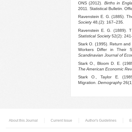
ONS (2012).
Births in Eng
2011. Statistical Bulletin. Offi
Ravenstein E. G. (1885). Th
Society
48,(2): 167–235.
Ravenstein E. G. (1889). 
Statistical Society
52(2): 241
Stark O. (1995). Return and
Workers Differ in Their S
Scandinavian Journal of Ec
Stark O., Bloom D. E. (198
The American Economic Re
Stark O., Taylor E. (1989
Migration.
Demography
26(1
About this Journal
Current Issue
Author's Guidelines
E