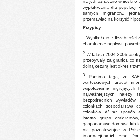
na jednoznaczne wnioski o tr
wypłukiwania dla populacji P
samych migrantów, jedn
przemawiać na korzyść hipot
Przypisy
1
Wynikało to z liczebności
charakterze napływu powrotn
2
W latach 2004-2005 osoby 
przebywały za granicą co n
dolną cezurą jest okres trzy
3
Pomimo tego, że BAEL
wartościowych źródeł info
współcześnie migrujących 
najważniejszych należy
bezpośrednich wywiadów a
członkach gospodarstwa 
członków. W ten sposób w
istotna grupa emigrantów
gospodarstwa domowe lub któ
nie pozostawiając w Polsc
informacji na ich temat. Da