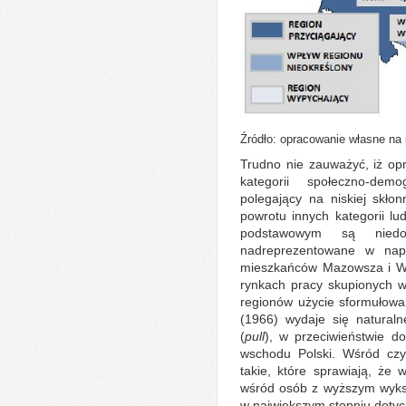
Źródło: opracowanie własne na
Trudno nie zauważyć, iż op
kategorii społeczno-dem
polegający na niskiej skłon
powrotu innych kategorii l
podstawowym są niedo
nadreprezentowane w napł
mieszkańców Mazowsza i Wie
rynkach pracy skupionych 
regionów użycie sformułowa
(1966) wydaje się naturaln
(
pull
), w przeciwieństwie d
wschodu Polski. Wśród czyn
takie, które sprawiają, że
wśród osób z wyższym wyksz
w największym stopniu dotyc