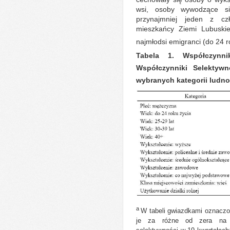
wsi, osoby wywodzące s
przynajmniej jeden z czł
mieszkańcy Ziemi Lubuskiej
najmłodsi emigranci (do 24 r
Tabela 1. Współczynni
Współczynniki Selektyw
wybranych kategorii ludno
a
W tabeli gwiazdkami oznaczon
je za różne od zera na p