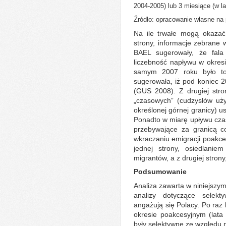
2004-2005) lub 3 miesiące (w l
Źródło: opracowanie własne na
Na ile trwałe mogą okazać
strony, informacje zebran
BAEL sugerowały, że fala
liczebność napływu w okres
samym 2007 roku było to 
sugerowała, iż pod koniec 
(GUS 2008). Z drugiej str
„czasowych” (cudzysłów uż
określonej górnej granicy) u
Ponadto w miarę upływu czas
przebywające za granicą co
wkraczaniu emigracji poakces
jednej strony, osiedlanie
migrantów, a z drugiej stron
Podsumowanie
Analiza zawarta w niniejszy
analizy dotyczące selekt
angażują się Polacy. Po raz 
okresie poakcesyjnym (lata
były selektywne ze względu