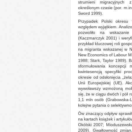
strumieni migracyjnych
określonym czasie (por. m.in
Sword 1999).
Przypadek Polski okresu 
względem wyjątkiem. Analizo
pozwoliło na wskazanie
(Kaczmarczyk 2001) i weryfik
przykład kluczowej roli go
na migranta wskazanej w N
New Economics of Labour Mig
1988; Stark, Taylor 1989). B
sformułowania koncepcji m
kwintesencją specyfiki pr
okresie od odsłonięcia „żela
Unii Europejskiej (UE). A
wywoławszy wzmożoną mobi
się, że w ciągu dwóch i pół r
1,1 mln osób (Grabowska-L
kolejne pytania o selektywn
Ów znaczący odpływ sprawił,
na kartach książek i artykuł
Okólski 2007; Mioduszewsk
2009). Gwałtowność zmian,