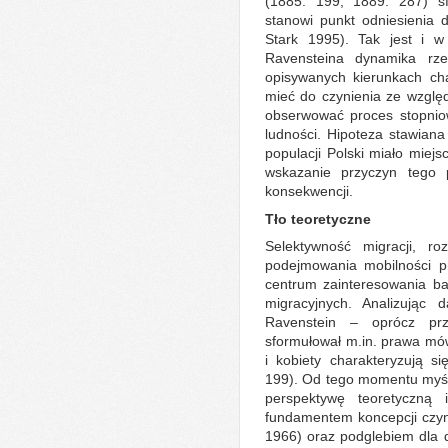
(1885: 199, 1889: 287) s
stanowi punkt odniesienia 
Stark 1995). Tak jest i 
Ravensteina dynamika rze
opisywanych kierunkach cha
mieć do czynienia ze względn
obserwować proces stopniow
ludności. Hipoteza stawiana
populacji Polski miało miejs
wskazanie przyczyn tego 
konsekwencji.
Tło teoretyczne
Selektywność migracji, r
podejmowania mobilności p
centrum zainteresowania ba
migracyjnych. Analizując
Ravenstein – oprócz prz
sformułował m.in. prawa mów
i kobiety charakteryzują s
199). Od tego momentu myśl
perspektywę teoretyczną
fundamentem koncepcji czyn
1966) oraz podglebiem dla 